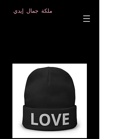
8282633141573102
8282633141573102
ملكة جمال إيدي
معالج الروح
علم النفس الفلكي
معلم TANTRIC
التردد والبلور المعالج