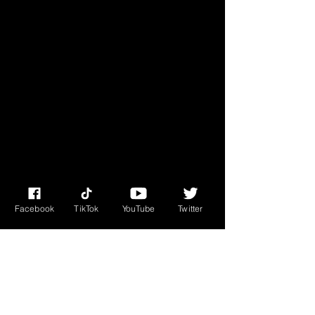
embroidered beauty has a snug fit 
that ensures you're going to feel 
cozy and warm whatever you're 
doing.

• 60% cotton, 40% acrylic

• Breathable cotton blend

• Form-fitting shape

Facebook
TikTok
YouTube
Twitter
• One size fits most
Wix.com
© 2023 من Miss Edie Tarot. تم إنشاؤه بفخر مع