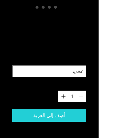
LOVE
Embroidered
Beanie
السعر
اللون
*
الكمية
*
أضِف إلى العربة
The perfect beanie has arrived! This 