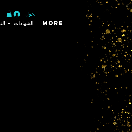
تسجيل الدخول
More
الشهادات - الت
IE UNICORN Glossy
Mug
السعر