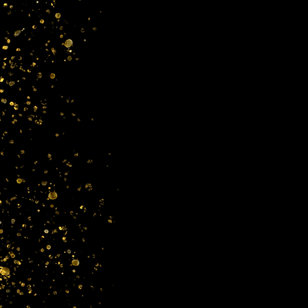
Whether you're drinking your mor
between – this mug's for you! It's 