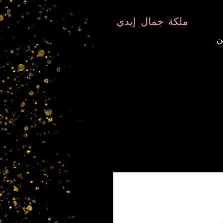
8282633141573102
8282633141573102
ملكة جمال إيدي
ن
معالج الروح
علم النفس الفلكي
معلم TANTRIC
التردد والبلور المعالج