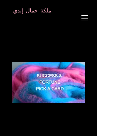
8282633141573102
8282633141573102
ملكة جمال إيدي
معالج الروح
علم النفس الفلكي
معلم TANTRIC
التردد والبلور المعالج
SUCCESS &
FORTUNE PICK A
CARD