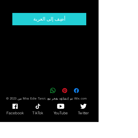
السعر
أضِف إلى العربة
Get The Card That You Need To
Hear! Desire,
Success/Fortune Messages Plus
Much More!!
You Might Not Know What You
Need But The Cards DO!!
Wix.com
© 2023 من Miss Edie Tarot. تم إنشاؤه بفخر مع
Facebook
TikTok
YouTube
Twitter