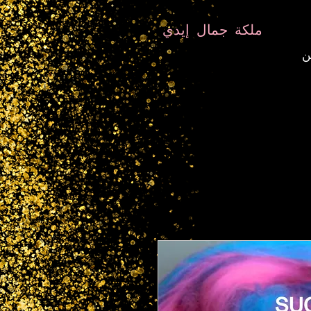
8282633141573102
8282633141573102
ملكة جمال إيدي
ن
معالج الروح
علم النفس الفلكي
معلم TANTRIC
التردد والبلور المعالج