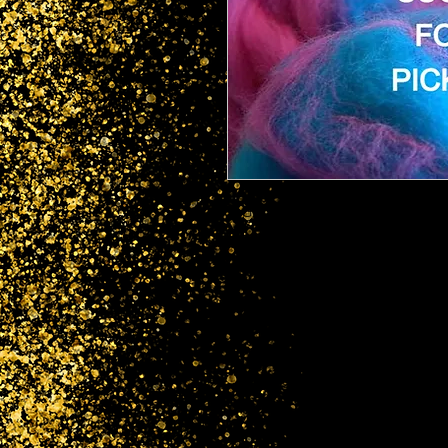
Get The Card That You Need T
You Might No