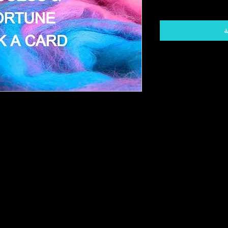
ة
o Hear! Desire, Success/Fortune Messages
Plus Much More!!
t Know What You Need But The Cards DO!!