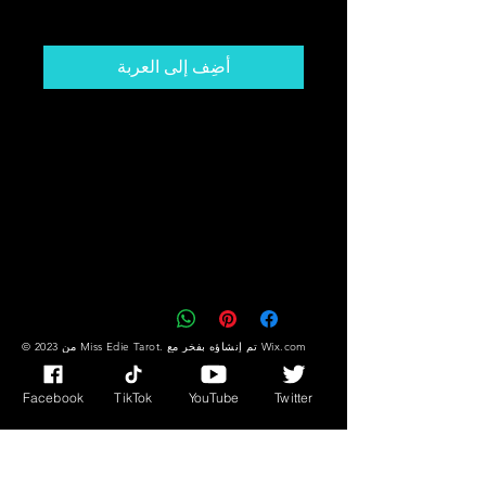
السعر
أضِف إلى العربة
Get The Card That You Need To
Hear! Desire,
Success/Fortune Messages Plus
Much More!!
You Might Not Know What You
Need But The Cards DO!!
Wix.com
© 2023 من Miss Edie Tarot. تم إنشاؤه بفخر مع
Facebook
TikTok
YouTube
Twitter