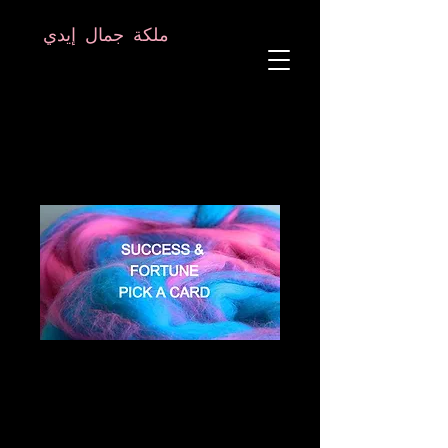
8282633141573102
8282633141573102
ملكة جمال إيدي
معالج الروح
علم النفس الفلكي
معلم TANTRIC
التردد والبلور المعالج
SUCCESS &
FORTUNE PICK A
CARD