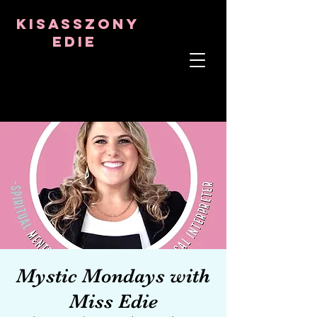
8282633141573102
8282633141573102
kisasszony
Edie
LÉLEKTERÁPIS
ASZTRO-PSZICHOLÓGUS
TANTRIKAI TANÁR
Frekvencia- és kristálygyógyító
Mystic Mondays with
Miss Edie