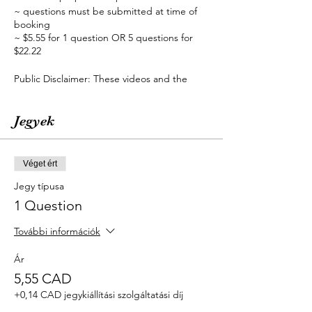
~ questions must be submitted at time of
booking
~ $5.55 for 1 question OR 5 questions for
$22.22
Public Disclaimer: These videos and the
content are for entertainment purposes
only. Nothing is literal, and all discussed
topics are discussed for entertainment
Jegyek
value. Edie & Miss Edie Tarot is not
responsible for any actions taken by any
viewers and the interpretation of the
Véget ért
messages are subject to individual and
personal discretion. Content may or may not
Jegy típusa
be suitable for all viewers. Due to the nature
1 Question
of the content mature audience is advised.
18 and over.
További információk
Ár
5,55 CAD
+0,14 CAD jegykiállítási szolgáltatási díj