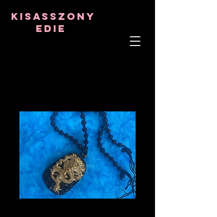
8282633141573102
8282633141573102
kisasszony
Edie
LÉLEKTERÁPIS
ASZTRO-PSZICHOLÓGUS
TANTRIKAI TANÁR
Frekvencia- és kristálygyógyító
GOLD DRAGON