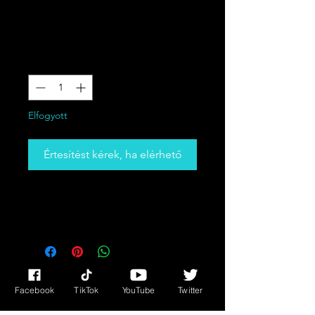
AMULET
Ár
40,00 CAD
Mennyiség
*
Elfogyott
Értesítést kérek, ha elérhető
Gyönyörű fekete medál
aranysárkánnyal.
© 2023 Edie Tarot kisasszony. Büszkén hozták létre a
Wix.com segítségével
Facebook
TikTok
YouTube
Twitter