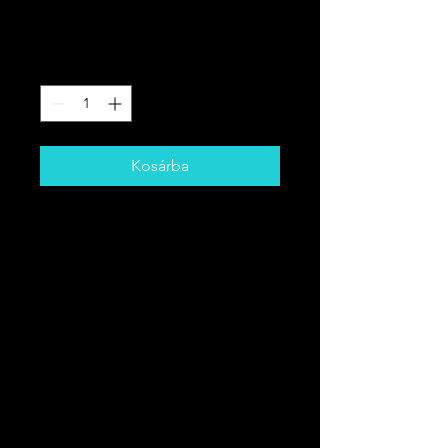
Ár
200,00 CAD
Mennyiség
*
Kosárba
Egy doboz, amelyet kifejezetten az
Ön számára tervezett Miss Edie!
Több mint 250 dollárt tartalmaz
értékű termékeket!
Tartalmazhat:
Kristályok, karkötők, insense,
ékszerek, kulcstartók stb.