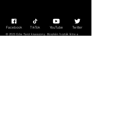
Mindig tartalmaz egy különleges
ajándékot Miss Edie -től!
Facebook
TikTok
YouTube
Twitter
© 2023 Edie Tarot kisasszony. Büszkén hozták létre a
Wix.com segítségével