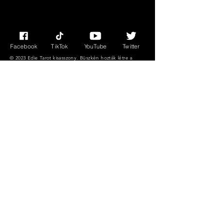
nem megfelelőek
otthonok
háziállatokkal.
Facebook
TikTok
YouTube
Twitter
© 2023 Edie Tarot kisasszony. Büszkén hozták létre a
Wix.com segítségével