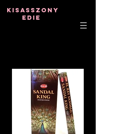
8282633141573102
8282633141573102
kisasszony
Edie
LÉLEKTERÁPIS
ASZTRO-PSZICHOLÓGUS
TANTRIKAI TANÁR
Frekvencia- és kristálygyógyító