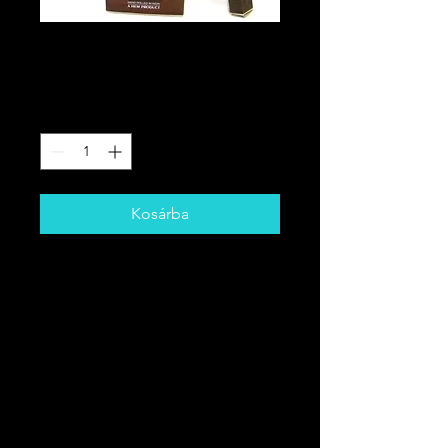
SZANDALKIRÁLY
Ár
5,00 CAD
Mennyiség
*
Kosárba
1 kis hexigon doboz füstölőrúd.
Aromaterápiára, meditációra vagy
égési sérülések elhárítására
használják. Megkülönböztető illatot
bocsát ki.
Legyen óvatos a nyílt lánggal és az
esetleges allergiákkal, egyes illatok