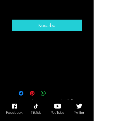
Ár
5,00 CAD
Kosárba
Get The Card That You Need To
Hear! Desire,
Success/Fortune Messages Plus
Much More!!
You Might Not Know What You
Need But The Cards DO!!
© 2023 Edie Tarot kisasszony. Büszkén hozták létre a
Wix.com segítségével
Facebook
TikTok
YouTube
Twitter