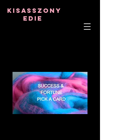
8282633141573102
8282633141573102
kisasszony
Edie
LÉLEKTERÁPIS
ASZTRO-PSZICHOLÓGUS
TANTRIKAI TANÁR
Frekvencia- és kristálygyógyító
SUCCESS &
FORTUNE PICK A
CARD