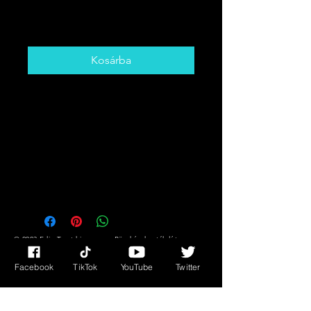
Ár
5,00 CAD
Kosárba
Get The Card That You Need To
Hear! Desire,
Success/Fortune Messages Plus
Much More!!
You Might Not Know What You
Need But The Cards DO!!
© 2023 Edie Tarot kisasszony. Büszkén hozták létre a
Wix.com segítségével
Facebook
TikTok
YouTube
Twitter