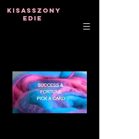
8282633141573102
8282633141573102
kisasszony
Edie
LÉLEKTERÁPIS
ASZTRO-PSZICHOLÓGUS
TANTRIKAI TANÁR
Frekvencia- és kristálygyógyító
SUCCESS &
FORTUNE PICK A
CARD