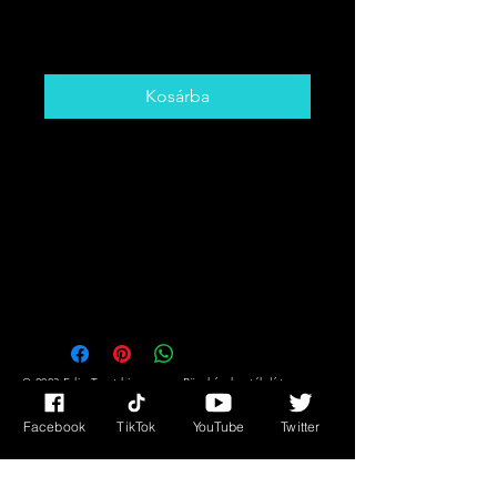
Ár
5,00 CAD
Kosárba
Get The Card That You Need To
Hear! Desire,
Success/Fortune Messages Plus
Much More!!
You Might Not Know What You
Need But The Cards DO!!
© 2023 Edie Tarot kisasszony. Büszkén hozták létre a
Wix.com segítségével
Facebook
TikTok
YouTube
Twitter