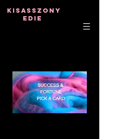
8282633141573102
8282633141573102
kisasszony
Edie
LÉLEKTERÁPIS
ASZTRO-PSZICHOLÓGUS
TANTRIKAI TANÁR
Frekvencia- és kristálygyógyító
SUCCESS &
FORTUNE PICK A
CARD