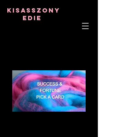
8282633141573102
8282633141573102
kisasszony
Edie
LÉLEKTERÁPIS
ASZTRO-PSZICHOLÓGUS
TANTRIKAI TANÁR
Frekvencia- és kristálygyógyító
SUCCESS &
FORTUNE PICK A
CARD