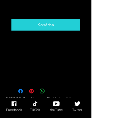
Ár
5,00 CAD
Kosárba
Get The Card That You Need To
Hear! Desire,
Success/Fortune Messages Plus
Much More!!
You Might Not Know What You
Need But The Cards DO!!
© 2023 Edie Tarot kisasszony. Büszkén hozták létre a
Wix.com segítségével
Facebook
TikTok
YouTube
Twitter