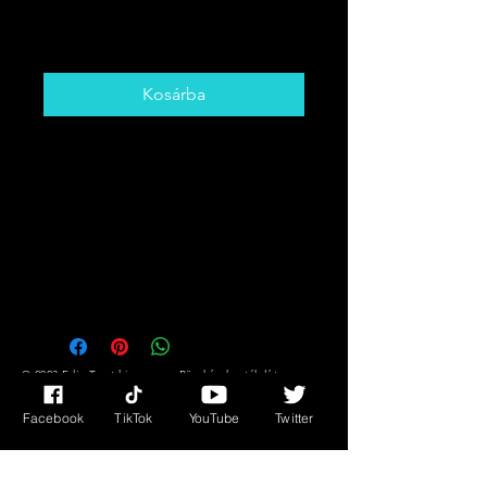
Ár
5,00 CAD
Kosárba
Get The Card That You Need To
Hear! Desire,
Success/Fortune Messages Plus
Much More!!
You Might Not Know What You
Need But The Cards DO!!
© 2023 Edie Tarot kisasszony. Büszkén hozták létre a
Wix.com segítségével
Facebook
TikTok
YouTube
Twitter