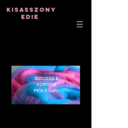
8282633141573102
8282633141573102
kisasszony
Edie
LÉLEKTERÁPIS
ASZTRO-PSZICHOLÓGUS
TANTRIKAI TANÁR
Frekvencia- és kristálygyógyító
SUCCESS &
FORTUNE PICK A
CARD