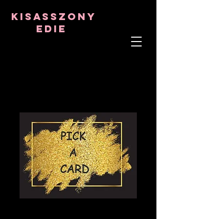
8282633141573102
8282633141573102
kisasszony
Edie
LÉLEKTERÁPIS
ASZTRO-PSZICHOLÓGUS
TANTRIKAI TANÁR
Frekvencia- és kristálygyógyító
MEGLEPETÉS