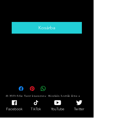
VÁLASSZ KÁRTYÁT
Ár
5,00 CAD
Kosárba
Szerezd meg a hallható kártyát!
Romantika, munka/ karrier
Üzenetek és még sok más !!
Lehet, hogy nem tudja, mire van
szüksége, de a kártyák igen !!
© 2023 Edie Tarot kisasszony. Büszkén hozták létre a
Wix.com segítségével
Facebook
TikTok
YouTube
Twitter