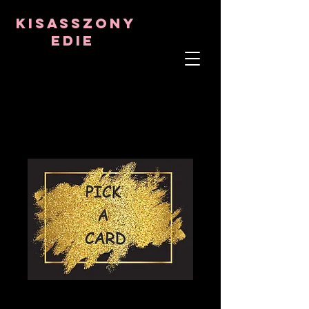
8282633141573102
8282633141573102
kisasszony
Edie
LÉLEKTERÁPIS
ASZTRO-PSZICHOLÓGUS
TANTRIKAI TANÁR
Frekvencia- és kristálygyógyító
MEGLEPETÉS