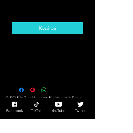
VÁLASSZ KÁRTYÁT
Ár
5,00 CAD
Kosárba
Szerezd meg a hallható kártyát!
Romantika, munka/ karrier
Üzenetek és még sok más !!
Lehet, hogy nem tudja, mire van
szüksége, de a kártyák igen !!
© 2023 Edie Tarot kisasszony. Büszkén hozták létre a
Wix.com segítségével
Facebook
TikTok
YouTube
Twitter