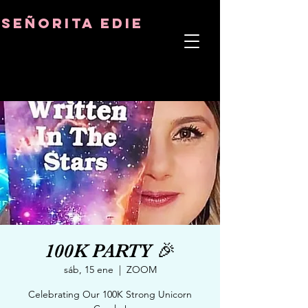
8282633141573102
8282633141573102
señorita Edie
TERAPEUTA DEL ALMA
ASTRO-PSICÓLOGO
MAESTRO TÁNTRICO
CUENCIA Y SANADOR DE CRISTALES
100K PARTY 🎉
sáb, 15 ene
  |  
ZOOM
Celebrating Our 100K Strong Unicorn