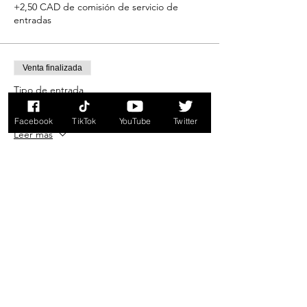
+2,50 CAD de comisión de servicio de
entradas
Venta finalizada
Tipo de entrada
$250 Donation
Facebook
TikTok
YouTube
Twitter
Leer más
Precio
250,00 CAD
+6,25 CAD de comisión de servicio de
entradas
Venta finalizada
Tipo de entrada
$500 Donation