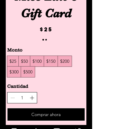
Gift Card
$25
Monto
$25
$50
$100
$150
$200
$300
$500
Cantidad
Comprar ahora