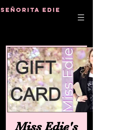
8282633141573102
8282633141573102
señorita Edie
TERAPEUTA DEL ALMA
ASTRO-PSICÓLOGO
MAESTRO TÁNTRICO
CUENCIA Y SANADOR DE CRISTALES
Miss Edie's