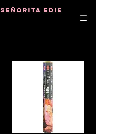
8282633141573102
8282633141573102
señorita Edie
TERAPEUTA DEL ALMA
ASTRO-PSICÓLOGO
MAESTRO TÁNTRICO
CUENCIA Y SANADOR DE CRISTALES