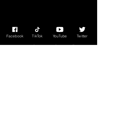
algunos aromas pueden no ser
adecuados para
hogares con
mascotas.
Facebook
TikTok
YouTube
Twitter
© 2023 por Miss Edie Tarot. Creado con
orgullo con
Wix.com