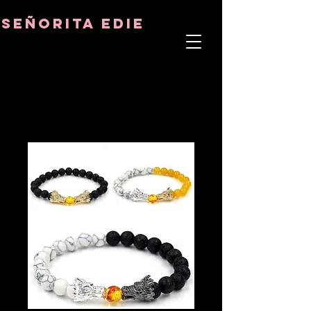
8282633141573102
8282633141573102
señorita Edie
TERAPEUTA DEL ALMA
ASTRO-PSICÓLOGO
MAESTRO TÁNTRICO
CUENCIA Y SANADOR DE CRISTALES