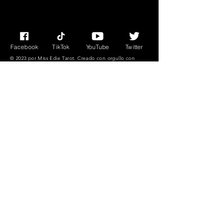
de Dios.
Ofrece protección espiritual
Facebook
TikTok
YouTube
Twitter
© 2023 por Miss Edie Tarot. Creado con
orgullo con
Wix.com