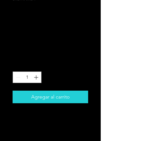
OJO
AFORTUNADO
MANO DE FATIMA
ORMAMENTO
Precio
30,00 CAD
Cantidad
*
Agregar al carrito
PROPIEDADES CURATIVAS:
los Mano de Hamsa es un
antiguo amuleto de Oriente
Medio que simboliza el Mano