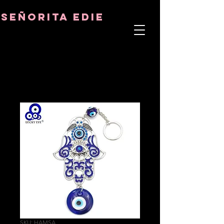
8282633141573102
8282633141573102
señorita Edie
TERAPEUTA DEL ALMA
ASTRO-PSICÓLOGO
MAESTRO TÁNTRICO
CUENCIA Y SANADOR DE CRISTALES
SKU: HAMSA