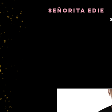
8282633141573102
8282633141573102
señorita Edie
TERAPEUTA DEL ALMA
ASTRO-PSICÓLOGO
MAESTRO TÁNTRICO
FRECUENCIA Y SANADOR DE
CRISTALES