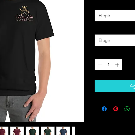
Color
*
Elegir
Size
*
Elegir
Cantidad
*
Ag