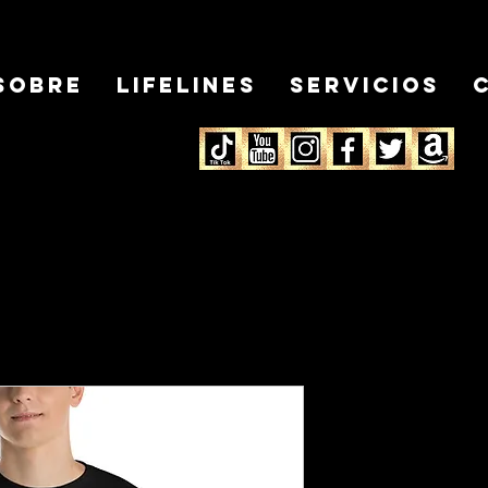
Sobre
LifeLines
Servicios
Miss Edie Ta
Precio
32,00 CAD