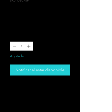
SKU: OBCPSP
CALCITA
ANARANJADA
Precio
29,99 CAD
Cantidad
*
Agotado
Notificar al estar disponible
Calcita con bandas naranjas (piedra
de cerdo) punta de cristal 3-4
pulgadas
PROPIEDADES CURATIVAS: