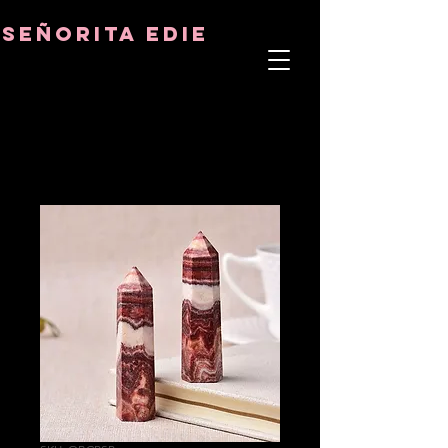
8282633141573102
8282633141573102
señorita Edie
TERAPEUTA DEL ALMA
ASTRO-PSICÓLOGO
MAESTRO TÁNTRICO
CUENCIA Y SANADOR DE CRISTALES