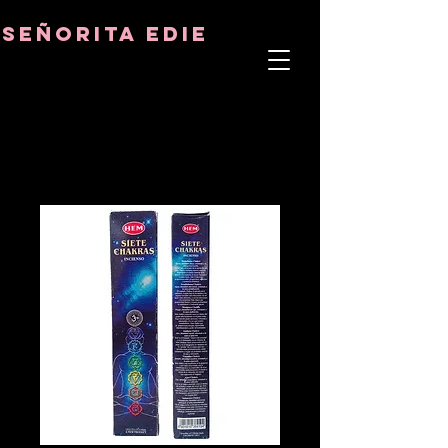
8282633141573102
8282633141573102
señorita Edie
TERAPEUTA DEL ALMA
ASTRO-PSICÓLOGO
MAESTRO TÁNTRICO
CUENCIA Y SANADOR DE CRISTALES