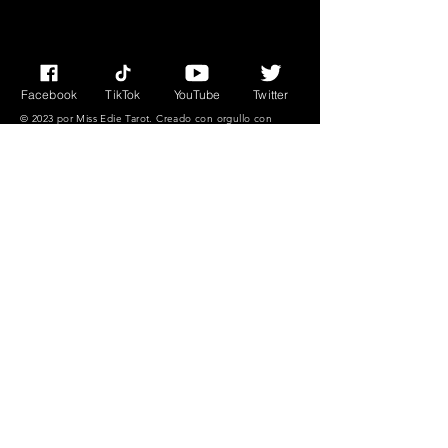
adecuados para
hogares con
mascotas.
Facebook
TikTok
YouTube
Twitter
© 2023 por Miss Edie Tarot. Creado con
orgullo con
Wix.com