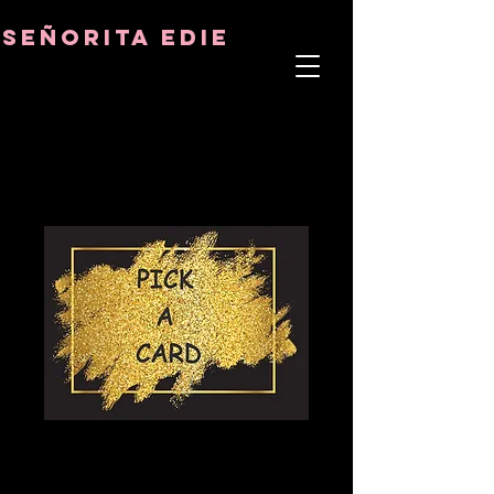
8282633141573102
8282633141573102
señorita Edie
TERAPEUTA DEL ALMA
ASTRO-PSICÓLOGO
MAESTRO TÁNTRICO
CUENCIA Y SANADOR DE CRISTALES
SORPRESA ELIGE
UNA TARJETA