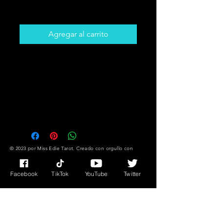
Precio
5,00 CAD
Agregar al carrito
¡Obtenga la tarjeta que necesita
escuchar! Romance, Trabajo /
Carrera Mensajes y mucho más !!
¡Es posible que no sepa lo que
necesita, pero las tarjetas SI!
© 2023 por Miss Edie Tarot. Creado con
orgullo con
Wix.com
Facebook
TikTok
YouTube
Twitter