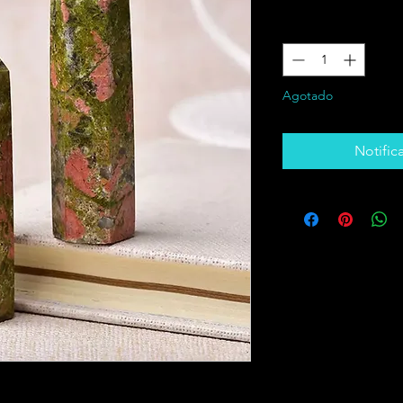
Cantidad
*
Agotado
Notifica
pulgadas