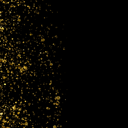
Propiedades curativas:
Piedra de la claridad
Libera recuerdos dolorosos
Reduce la depresión
Te ancla al momento
Acalla el cínico interior