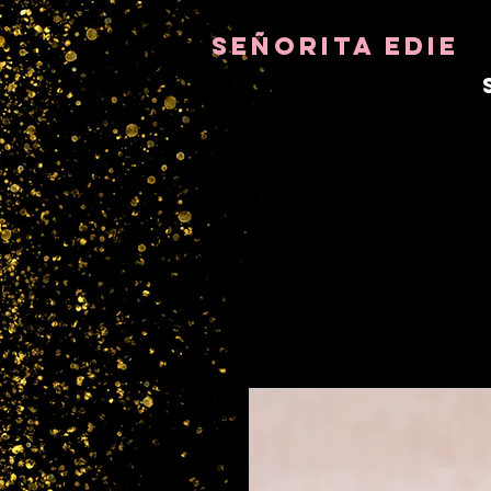
8282633141573102
8282633141573102
señorita Edie
TERAPEUTA DEL ALMA
ASTRO-PSICÓLOGO
MAESTRO TÁNTRICO
FRECUENCIA Y SANADOR DE
CRISTALES