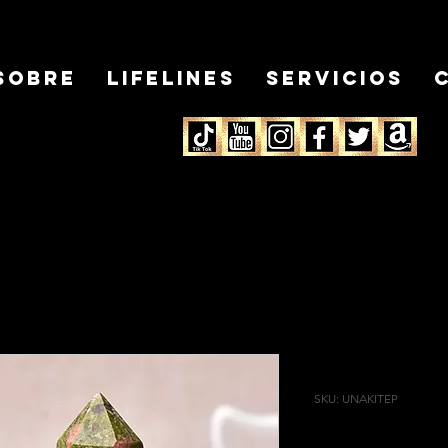
Sobre
LifeLines
Servicios
PUNTO UN
SKU: UNAKITEP
Precio
24,99 CAD