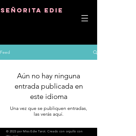
8282633141573102
8282633141573102
señorita Edie
TERAPEUTA DEL ALMA
ASTRO-PSICÓLOGO
MAESTRO TÁNTRICO
CUENCIA Y SANADOR DE CRISTALES
Feed
Aún no hay ninguna
entrada publicada en
este idioma
Una vez que se publiquen entradas,
las verás aquí.
© 2023 por Miss Edie Tarot. Creado con
orgullo con