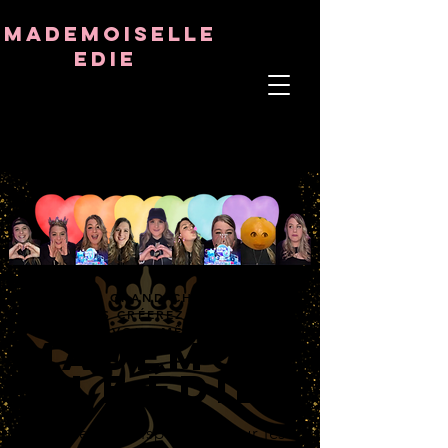
8282633141573102
8282633141573102
mademoiselle
Edie
ÂME THÉRAPEUTE
ASTRO-PSYCHOLOGUE
PROFESSEUR TANTRIQUE
RÉQUENCE ET CRISTAL GUÉRISON
LE PLUS GRAND CHEF-D'UVRE
QUE VOUS CRÉEREZ JAMAIS, EST
VOUS-MÊME
MADEMOIS
ELLE
ÉDIÉ
inc.
Maintenant disponible pour les