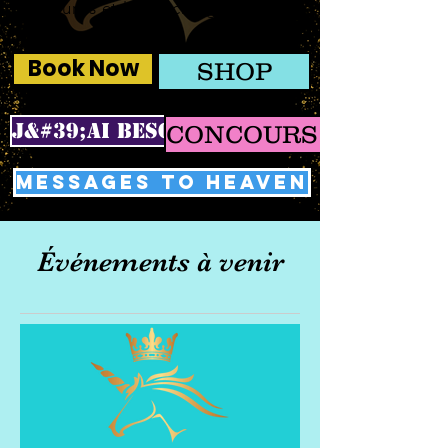
lectures et le coaching en ligne
Book Now
SHOP
J&#39;AI BESOIN D&#39;AIDE
CONCOURS 100K
MESSAGES TO HEAVEN
Événements à venir