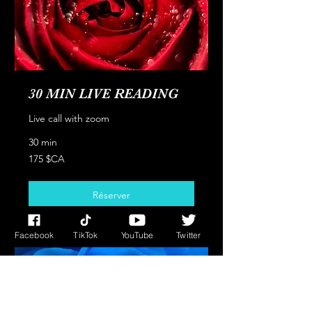
30 MIN LIVE READING
Live call with zoom
30 min
175
175 $CA
dollars
canadiens
Réserver
Facebook
TikTok
YouTube
Twitter