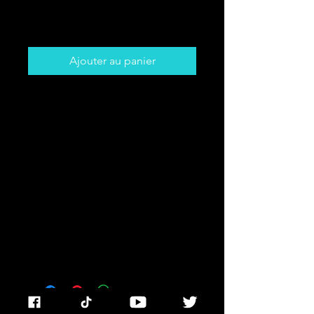
Prix
5,00 $CA
Ajouter au panier
Certains jours, nous ressentons le
besoin de demander un signe à
l'univers... si seulement elle nous
envoyait une carte postale directe
avec le message que nous
recherchons.
Cette carte postale PDF
téléchargeable a un message direct
pour votre signe !
© 2023 par Miss Edie Tarot. Fièrement créé avec