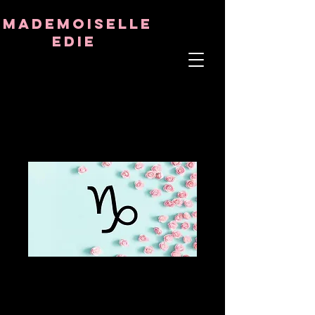
8282633141573102
8282633141573102
mademoiselle
Edie
ÂME THÉRAPEUTE
ASTRO-PSYCHOLOGUE
PROFESSEUR TANTRIQUE
RÉQUENCE ET CRISTAL GUÉRISON
CAPRICORNE -
Vous avez du
courrier !