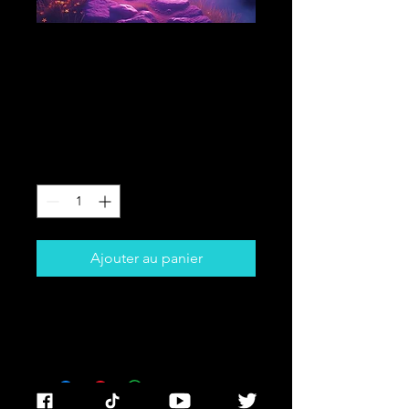
💞 SACRED
RELATIONSHIP
CHART READING
Prix
144,44 $CA
Quantité
*
Ajouter au panier
💞 Couple/Synergy Focus
💰 $144.44 CAD (Couple/Synergy
Focus)
Includes: