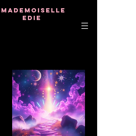
8282633141573102
8282633141573102
mademoiselle
Edie
ÂME THÉRAPEUTE
ASTRO-PSYCHOLOGUE
PROFESSEUR TANTRIQUE
RÉQUENCE ET CRISTAL GUÉRISON