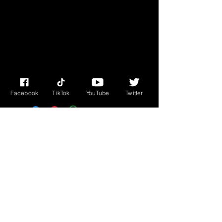
brûlé. Libère un parfum distinctif.
Méfiez-vous des flammes nues et
des allergies potentielles, certains
parfums peuvent ne pas convenir à
foyers avec animaux de
compagnie.
Facebook
TikTok
YouTube
Twitter
© 2023 par Miss Edie Tarot. Fièrement créé avec
Wix.com