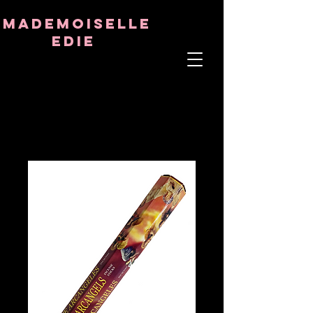
8282633141573102
8282633141573102
mademoiselle
Edie
ÂME THÉRAPEUTE
ASTRO-PSYCHOLOGUE
PROFESSEUR TANTRIQUE
RÉQUENCE ET CRISTAL GUÉRISON