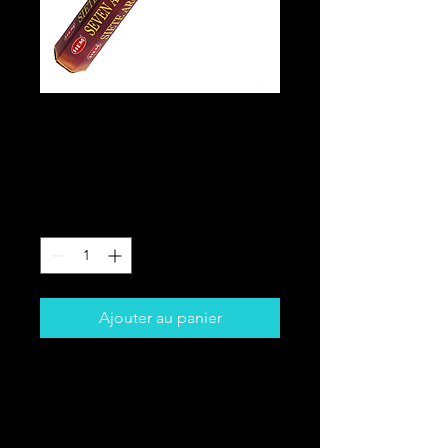
SEPT
ARCHANGES
Prix
5,00 $CA
Quantité
*
Ajouter au panier
1 petite boîte hexagonale de
bâtonnets d'encens. Utilisé pour
l'aromathérapie, la méditation ou
pour éloigner le mal lorsqu'il est