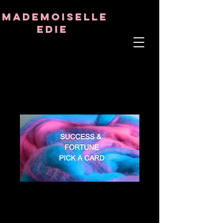
8282633141573102
8282633141573102
mademoiselle
Edie
ÂME THÉRAPEUTE
ASTRO-PSYCHOLOGUE
PROFESSEUR TANTRIQUE
RÉQUENCE ET CRISTAL GUÉRISON
SUCCESS &
FORTUNE PICK A
CARD