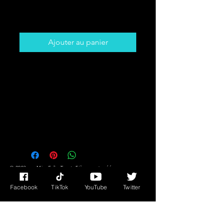
Prix
5,00 $CA
Ajouter au panier
Get The Card That You Need To
Hear! Desire,
Success/Fortune Messages Plus
Much More!!
You Might Not Know What You
Need But The Cards DO!!
© 2023 par Miss Edie Tarot. Fièrement créé avec
Wix.com
Facebook
TikTok
YouTube
Twitter