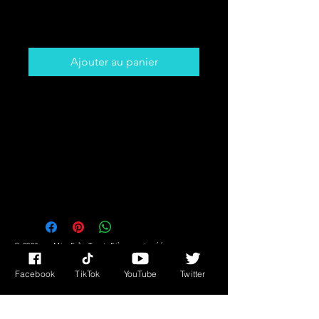
Prix
5,00 $CA
Ajouter au panier
Get The Card That You Need To
Hear! Desire,
Success/Fortune Messages Plus
Much More!!
You Might Not Know What You
Need But The Cards DO!!
© 2023 par Miss Edie Tarot. Fièrement créé avec
Wix.com
Facebook
TikTok
YouTube
Twitter