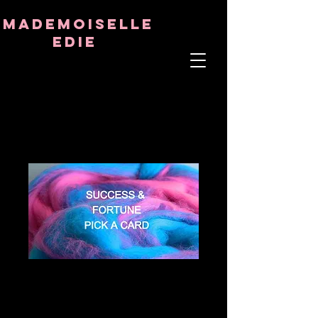
8282633141573102
8282633141573102
mademoiselle
Edie
ÂME THÉRAPEUTE
ASTRO-PSYCHOLOGUE
PROFESSEUR TANTRIQUE
RÉQUENCE ET CRISTAL GUÉRISON
SUCCESS &
FORTUNE PICK A
CARD